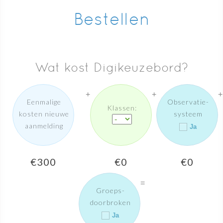
Bestellen
Wat kost Digikeuzebord?
+
+
+
Eenmalige
Observatie-
Klassen:
kosten nieuwe
systeem
aanmelding
Ja
€300
€
0
€
0
=
Groeps-
doorbroken
Ja